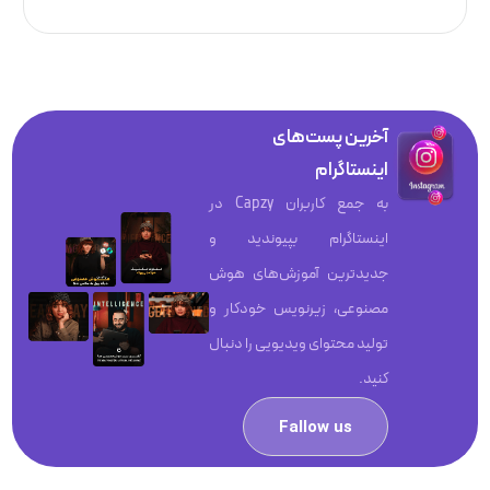
آخرین پست‌های
اینستاگرام
به جمع کاربران Capzy در
اینستاگرام بپیوندید و
جدیدترین آموزش‌های هوش
مصنوعی، زیرنویس خودکار و
تولید محتوای ویدیویی را دنبال
کنید.
Fallow us