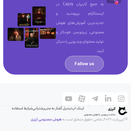
به جمع کاربران Capzy در
اینستاگرام بپیوندید و
جدیدترین آموزش‌های هوش
مصنوعی، زیرنویس خودکار و
تولید محتوای ویدیویی را دنبال
کنید.
Fallow us
لینک اپ
تبدیل گفتار به متن
پشتیانی
شرایط استفاده
© کپی‌رایت 2026, تمامی حقوق متعلق است به
هوش مصنوعی کپزی