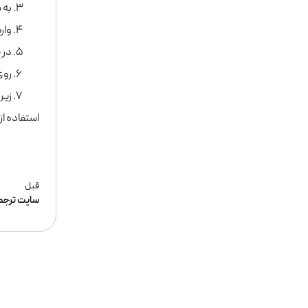
به صفحه
وار
در پا
روی
زیر
استفاده از Subzy تجربه یادگیری و تماشای ویدیوهای یوتیوب را برای کاربران فارسی‌زبان بسیار ساده و روان می‌
قبل
سایت ترجمه