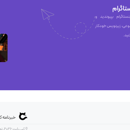
تاگرام
ان Capzy در اینستاگرام بپیوندید و
عی، زیرنویس خودکار
نید.
خبرنامه ک
© کپی‌رایت 2026, تمامی حقوق متعلق است به