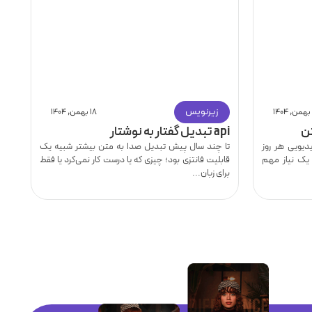
زیرنویس
۱۸ بهمن, ۱۴۰۴
ن
api تبدیل گفتار به نوشتار
نح
یویی هر روز
تا چند سال پیش تبدیل صدا به متن بیشتر شبیه یک
ای
 یک نیاز مهم
قابلیت فانتزی بود؛ چیزی که یا درست کار نمی‌کرد یا فقط
دا
برای زبان...
سا
ار