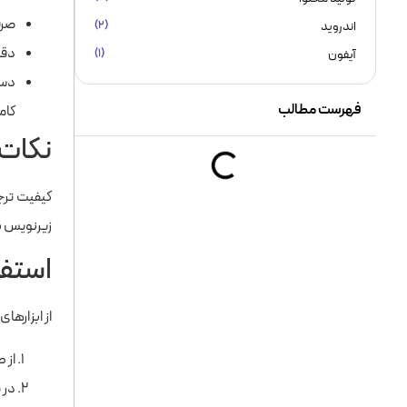
صرف
اندروید
(۲)
دقت
آیفون
(۱)
دست
فهرست مطالب
کام
نکات 
کیفیت ترج
زیرنویس با
استفا
از ابزارها
از طر
در 