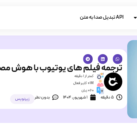
API تبدیل صدا به متن
ترجمه فیلم های یوتیوب با هوش مص
کمتر از 1 دقیقه
1M+ کاربر فعال
60+ زبان
5 دقیقه
۱ شهریور, ۱۴۰۴
بدون نظر
زیرنویس