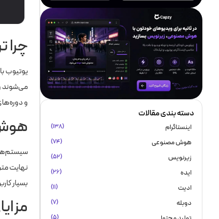
چرا ت
یوتیوب با
می‌شوند و
و دوره‌ها
دسته بندی مقالات
هوش م
اینستاگرام
(۱۳۸)
هوش مصنوعی
(۷۴)
سیستم‌های
زیرنویس
(۵۲)
نهایت متن
ایده
(۲۶)
بسیار کارب
ادیت
(۱۱)
مزایا
دوبله
(۷)
تولید محتوا
(۵)