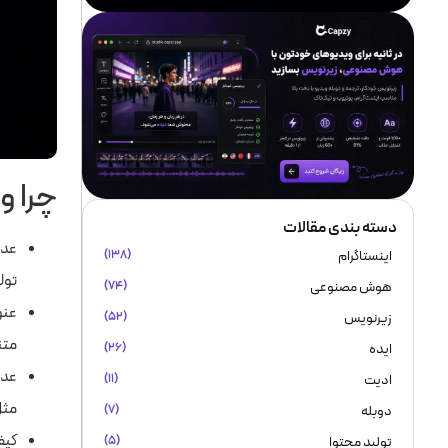
چرا و
دسته بندی مقالات
عدم
اینستاگرام
(۱۳۸)
تول
هوش مصنوعی
(۷۴)
عنو
زیرنویس
(۵۲)
متن
ایده
(۲۶)
عدم
ادیت
(۱۱)
مثل 
دوبله
(۷)
کیف
تولید محتوا
(۵)