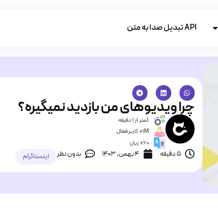
API تبدیل صدا به متن
چرا ویدیوهای من بازدید نمیگیره؟
کمتر از 1 دقیقه
1M+ کاربر فعال
60+ زبان
5 دقیقه
۴ بهمن, ۱۴۰۳
بدون نظر
اینستاگرام