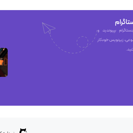
تاگرام
ان Capzy در اینستاگرام بپیوندید و
عی، زیرنویس خودکار
نید.