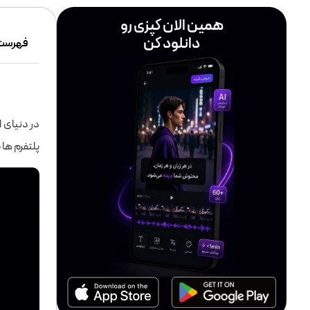
همین الان کپزی رو
دانلود کن
فهرست
در دنیای ا
پلتفرم ها 