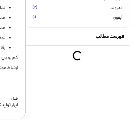
ندا
اندروید
(۲)
عدم استفاده از all to action
آیفون
(۱)
عدم
فهرست مطالب
توض
رقا
کم بودن با
ارتباط مو
قبل
ابزار تولید 