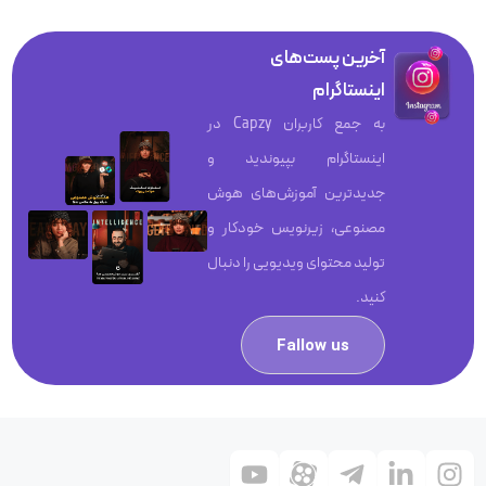
آخرین پست‌های
اینستاگرام
به جمع کاربران Capzy در
اینستاگرام بپیوندید و
جدیدترین آموزش‌های هوش
مصنوعی، زیرنویس خودکار و
تولید محتوای ویدیویی را دنبال
کنید.
Fallow us