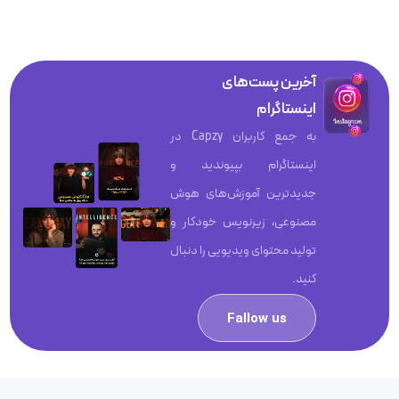
آخرین پست‌های
اینستاگرام
به جمع کاربران Capzy در
اینستاگرام بپیوندید و
جدیدترین آموزش‌های هوش
مصنوعی، زیرنویس خودکار و
تولید محتوای ویدیویی را دنبال
کنید.
Fallow us