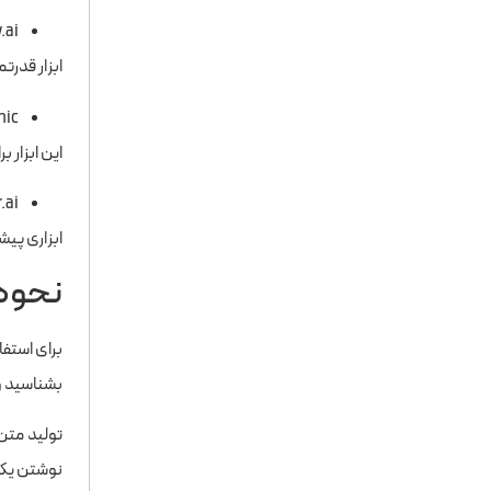
.ai
ابزار قدرت
nic
این ابزار
.ai
ابزاری پیشر
نحوه 
برای استف
بشناسید و 
تولید متن 
نوشتن یک م