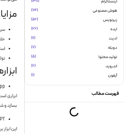
اینستاگرام
(۱۳۸)
مزایا
هوش مصنوعی
(۷۴)
زیرنویس
(۵۲)
ایده
(۲۶)
سرع
ادیت
(۱۱)
خلا
دوبله
(۷)
است
تولید محتوا
(۵)
تول
اندروید
(۲)
ابزار
آیفون
(۱)
app
فهرست مطالب
ابزاری اس
بسازد و شم
GPT
این ابزار