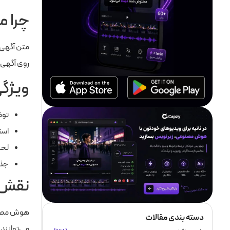
چرا 
متن آگهی 
روی آگهی 
ویژگی
توض
است
لحن
جذا
نقش 
هوش مصنوعی
دسته بندی مقالات
می‌توانند 