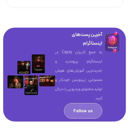
آخرین پست‌های
اینستاگرام
به جمع کاربران Capzy در
اینستاگرام بپیوندید و
جدیدترین آموزش‌های هوش
مصنوعی، زیرنویس خودکار و
تولید محتوای ویدیویی را دنبال
کنید.
Fallow us