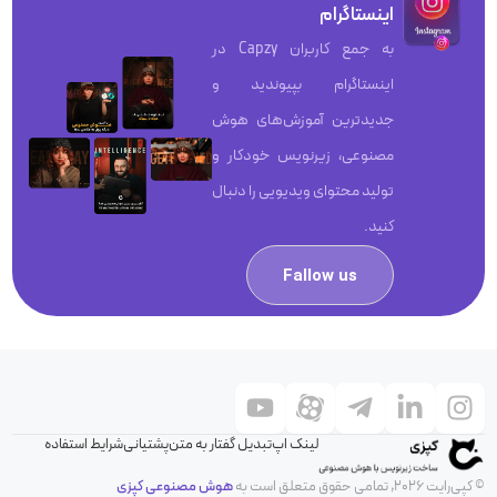
اینستاگرام
به جمع کاربران Capzy در
اینستاگرام بپیوندید و
جدیدترین آموزش‌های هوش
مصنوعی، زیرنویس خودکار و
تولید محتوای ویدیویی را دنبال
کنید.
Fallow us
لینک اپ
تبدیل گفتار به متن
پشتیانی
شرایط استفاده
© کپی‌رایت 2026, تمامی حقوق متعلق است به
هوش مصنوعی کپزی