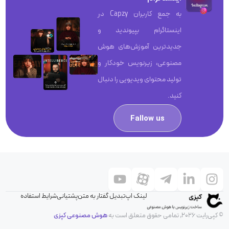
به جمع کاربران Capzy در
اینستاگرام بپیوندید و
جدیدترین آموزش‌های هوش
مصنوعی، زیرنویس خودکار و
تولید محتوای ویدیویی را دنبال
کنید.
Fallow us
لینک اپ
تبدیل گفتار به متن
پشتیانی
شرایط استفاده
© کپی‌رایت 2026, تمامی حقوق متعلق است به
هوش مصنوعی کپزی