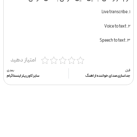
۱. Live transcribe
۲. Voice to text
۳. Speech to text
امتیاز دهید
قبل
بعدی
جداسازی صدای خواننده از اهنگ
سایز کاور ریلز اینستاگرام