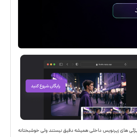
که ویژگی های زیرنویس داخلی همیشه دقیق نیستند ولی خوشبختانه