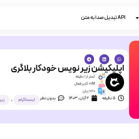
API تبدیل صدا به متن
اپلیکیشن زیر نویس خودکار بلاگری
کمتر از 1 دقیقه
1M+ کاربر فعال
60+ زبان
5 دقیقه
۲ آبان, ۱۴۰۳
بدون نظر
,
اینستاگرام
زیر