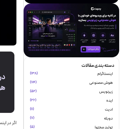
دسته بندی مقالات
اینستاگرام
(۱۳۸)
هوش مصنوعی
(۷۴)
زیرنویس
(۵۲)
ایده
(۲۶)
ادیت
(۱۱)
دوبله
(۷)
اگر در ای
تولید محتوا
(۵)