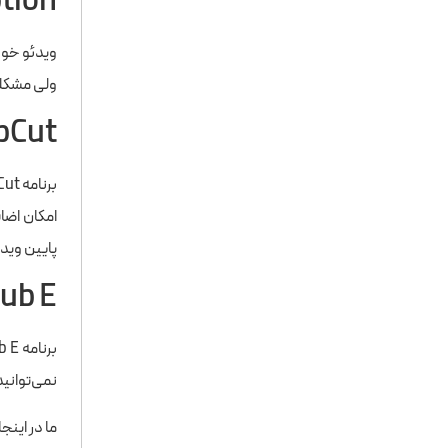
tion
ولی مشکلی که وج
pCut
پایین وید
ub E
نمی‌توانی
ما در این