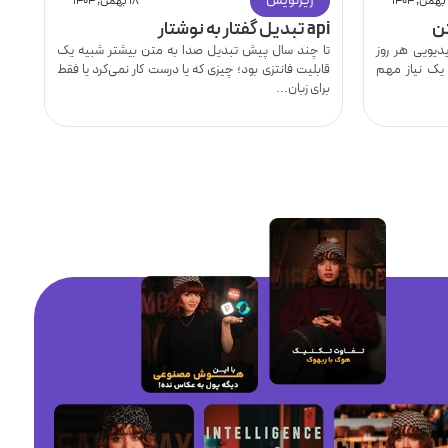
زیرنویس
۱۸ بهمن, ۱۴۰۴
ن
api تبدیل گفتار به نوشتار
نح
یویی هر روز
تا چند سال پیش تبدیل صدا به متن بیشتر شبیه یک
ای
 یک نیاز مهم
قابلیت فانتزی بود؛ چیزی که یا درست کار نمی‌کرد یا فقط
دا
برای زبان...
سا
ار