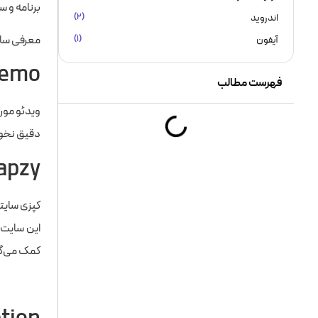
برنامه و س
اندروید
(۲)
معرفی سایت
آیفون
(۱)
eemo
فهرست مطالب
دقیق نخواهد بود ولی zeemo با امکان ویرایشی که 
apzy
کپزی سایت
این سایت 
کمک می‌گی