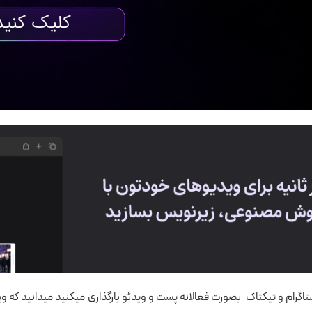
نستاگرام و تیکتاک بصورت فعالانه پست و ویدئو بارگذاری میکنید میدانید 