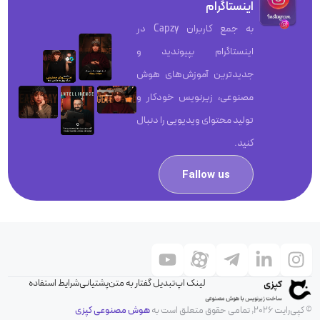
اینستاگرام
به جمع کاربران Capzy در
اینستاگرام بپیوندید و
جدیدترین آموزش‌های هوش
مصنوعی، زیرنویس خودکار و
تولید محتوای ویدیویی را دنبال
کنید.
Fallow us
لینک اپ
تبدیل گفتار به متن
پشتیانی
شرایط استفاده
© کپی‌رایت 2026, تمامی حقوق متعلق است به
هوش مصنوعی کپزی