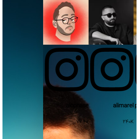
peymaanhosseini
alophase
87.5K
77.4k