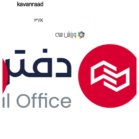
kavanraad
37K